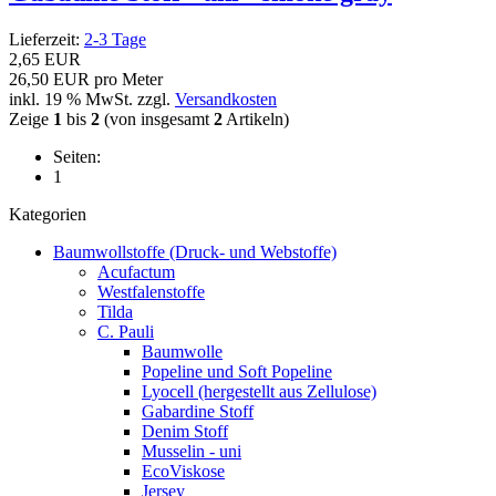
Lieferzeit:
2-3 Tage
2,65 EUR
26,50 EUR pro Meter
inkl. 19 % MwSt. zzgl.
Versandkosten
Zeige
1
bis
2
(von insgesamt
2
Artikeln)
Seiten:
1
Kategorien
Baumwollstoffe (Druck- und Webstoffe)
Acufactum
Westfalenstoffe
Tilda
C. Pauli
Baumwolle
Popeline und Soft Popeline
Lyocell (hergestellt aus Zellulose)
Gabardine Stoff
Denim Stoff
Musselin - uni
EcoViskose
Jersey