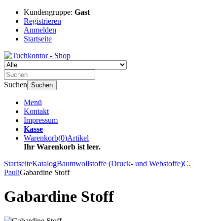
Kundengruppe:
Gast
Registrieren
Anmelden
Startseite
Suchen
Suchen
Menü
Kontakt
Impressum
Kasse
Warenkorb
(
0
)
Artikel
Ihr Warenkorb ist leer.
Startseite
Katalog
Baumwollstoffe (Druck- und Webstoffe)
C.
Pauli
Gabardine Stoff
Gabardine Stoff