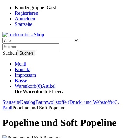
Kundengruppe:
Gast
Registrieren
Anmelden
Startseite
Suchen
Suchen
Menü
Kontakt
Impressum
Kasse
Warenkorb
(
0
)
Artikel
Ihr Warenkorb ist leer.
Startseite
Katalog
Baumwollstoffe (Druck- und Webstoffe)
C.
Pauli
Popeline und Soft Popeline
Popeline und Soft Popeline