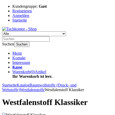
Kundengruppe:
Gast
Registrieren
Anmelden
Startseite
Suchen
Suchen
Menü
Kontakt
Impressum
Kasse
Warenkorb
(
0
)
Artikel
Ihr Warenkorb ist leer.
Startseite
Katalog
Baumwollstoffe (Druck- und
Webstoffe)
Westfalenstoffe
Westfalenstoff Klassiker
Westfalenstoff Klassiker