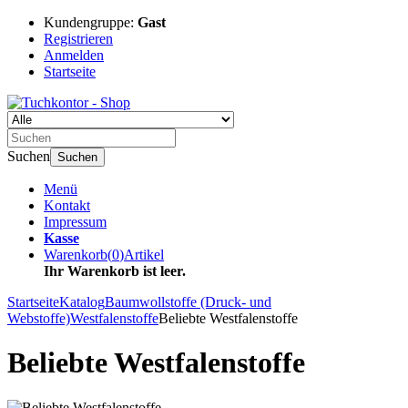
Kundengruppe:
Gast
Registrieren
Anmelden
Startseite
Suchen
Suchen
Menü
Kontakt
Impressum
Kasse
Warenkorb
(
0
)
Artikel
Ihr Warenkorb ist leer.
Startseite
Katalog
Baumwollstoffe (Druck- und
Webstoffe)
Westfalenstoffe
Beliebte Westfalenstoffe
Beliebte Westfalenstoffe